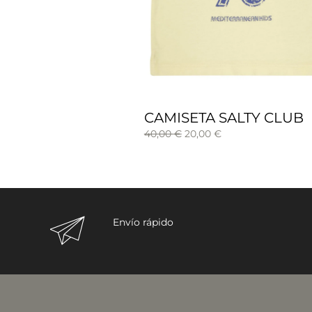
CAMISETA SALTY CLUB
El
El
40,00
€
20,00
€
precio
precio
original
actual
era:
es:
40,00 €.
20,00 €.
Envío rápido