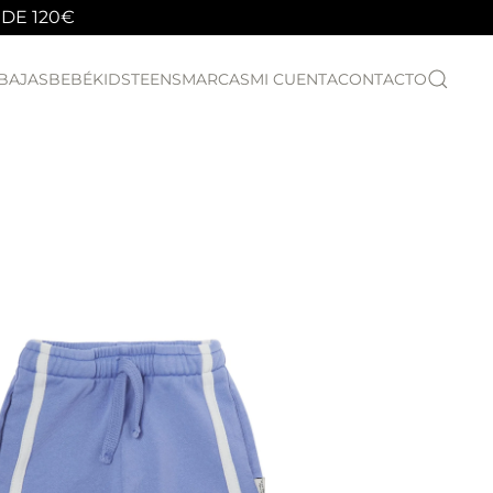
 DE 120€
BAJAS
BEBÉ
KIDS
TEENS
MARCAS
MI CUENTA
CONTACTO