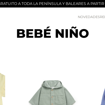
RATUITO A TODA LA PENÍNSULA Y BALEARES A PARTIR
NOVEDADES
RE
BEBÉ NIÑO