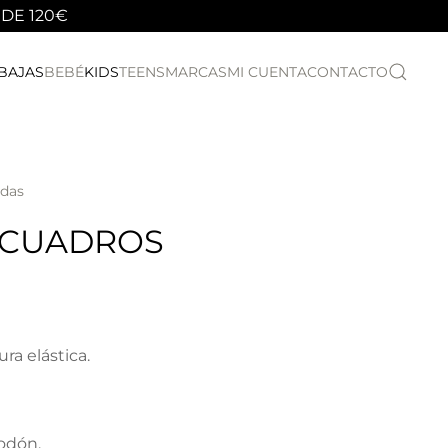
 DE 120€
BAJAS
BEBÉ
KIDS
TEENS
MARCAS
MI CUENTA
CONTACTO
udas
 CUADROS
ra elástica.
.
odón.