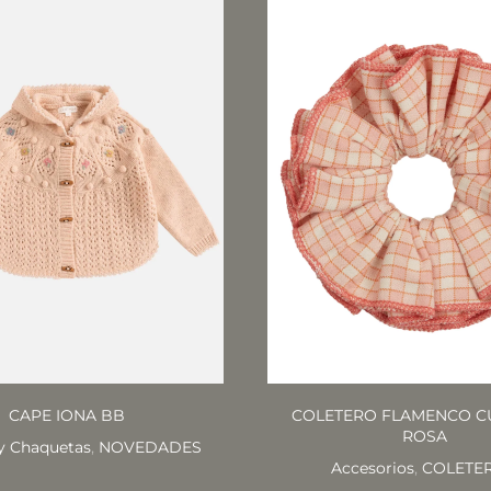
CAPE IONA BB
COLETERO FLAMENCO 
ROSA
y Chaquetas
,
NOVEDADES
Accesorios
,
COLETE