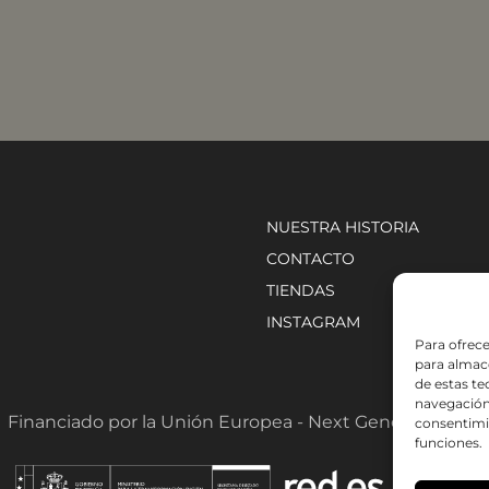
NUESTRA HISTORIA
CONTACTO
TIENDAS
INSTAGRAM
Para ofrece
para almace
de estas t
navegación 
Financiado por la Unión Europea - Next Generation EU
consentimie
funciones.