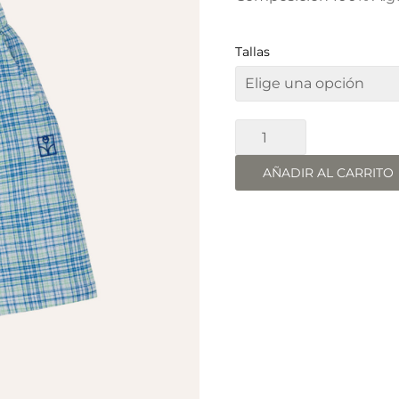
Tallas
BERMUDA
CUADROS
cantidad
AÑADIR AL CARRITO