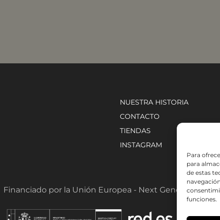
NUESTRA HISTORIA
CONTACTO
TIENDAS
INSTAGRAM
Para ofrece
para almace
de estas t
navegación 
Financiado por la Unión Europea - Next Generation EU
consentimie
funciones.