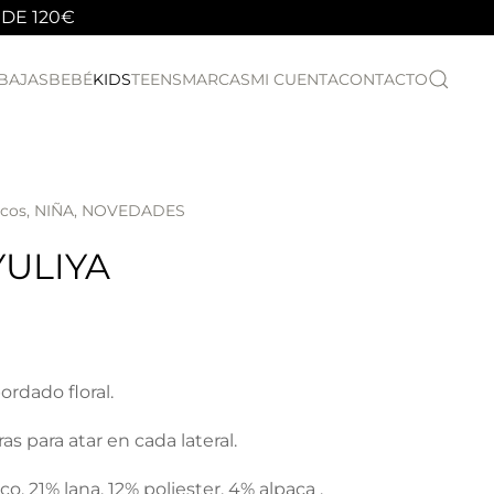
 DE 120€
BAJAS
BEBÉ
KIDS
TEENS
MARCAS
MI CUENTA
CONTACTO
ecos
,
NIÑA
,
NOVEDADES
ULIYA
rdado floral.
as para atar en cada lateral.
o, 21% lana, 12% poliester, 4% alpaca .