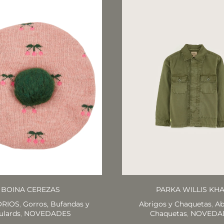
BOINA CEREZAS
PARKA WILLIS KHA
ORIOS
,
Gorros, Bufandas y
Abrigos y Chaquetas
,
Ab
ulards
,
NOVEDADES
Chaquetas
,
NOVEDA