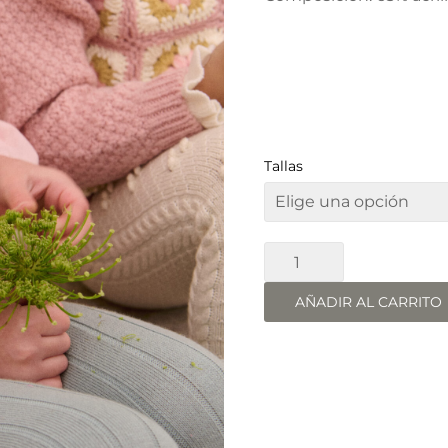
Tallas
CHALECO
YULIYA
cantidad
AÑADIR AL CARRITO