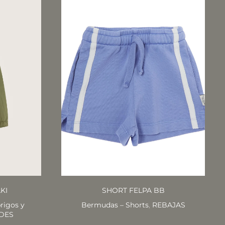
KI
SHORT FELPA BB
rigos y
Bermudas – Shorts
,
REBAJAS
DES