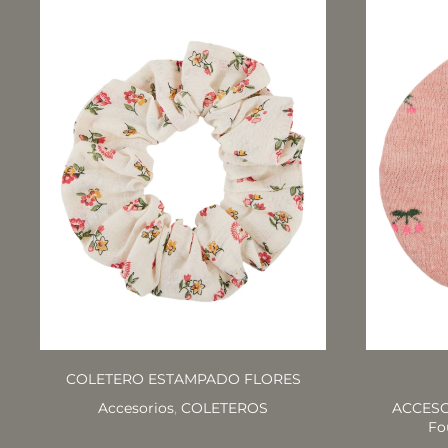
COLETERO ESTAMPADO FLORES
Accesorios
,
COLETEROS
ACCES
Fo