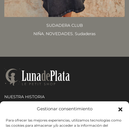
SUDADERA CLUB
NIÑA
,
NOVEDADES
,
Sudaderas
NUESTRA HISTORIA
CONTACTO
Gestionar consentimiento
TIENDAS
Para ofrecer las mejores experiencias, utilizamos tecnologías como
INSTAGRAM
las cookies para almacenar y/o acceder a la información del