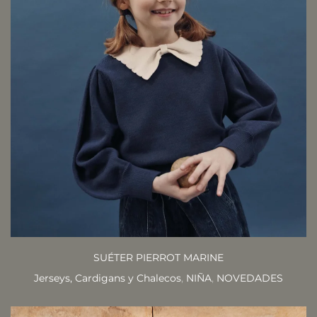
SUÉTER PIERROT MARINE
Jerseys, Cardigans y Chalecos
,
NIÑA
,
NOVEDADES