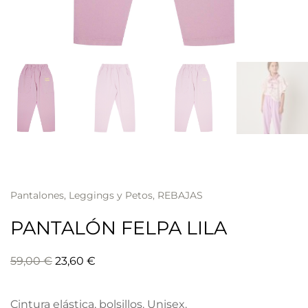
Pantalones, Leggings y Petos
,
REBAJAS
PANTALÓN FELPA LILA
El
El
59,00
€
23,60
€
precio
precio
original
actual
Cintura elástica, bolsillos. Unisex.
era:
es: