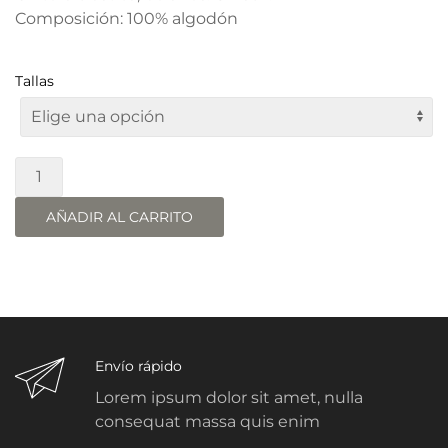
Composición: 100% algodón
59,00 €.
23,60 €.
Tallas
PANTALÓN
FELPA
LILA
AÑADIR AL CARRITO
cantidad
Envío rápido
Lorem ipsum dolor sit amet, nulla
consequat massa quis enim