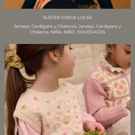
SUÉTER GRECA LUCAS
Jerseys, Cardigans y Chalecos
,
Jerseys, Cardigans y
Chalecos
,
NIÑA
,
NIÑO
,
NOVEDADES