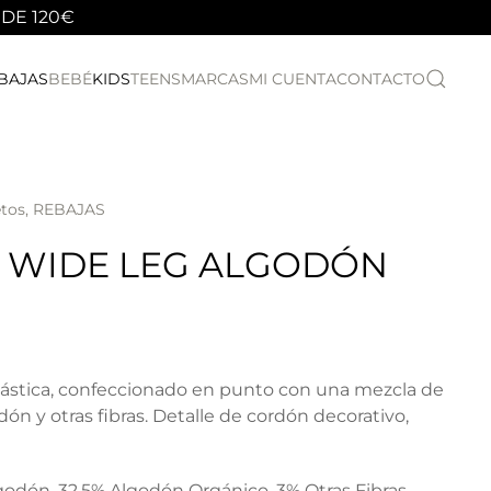
 DE 120€
BAJAS
BEBÉ
KIDS
TEENS
MARCAS
MI CUENTA
CONTACTO
etos
,
REBAJAS
 WIDE LEG ALGODÓN
lástica, confeccionado en punto con una mezcla de
ón y otras fibras. Detalle de cordón decorativo,
odón, 32,5% Algodón Orgánico, 3% Otras Fibras