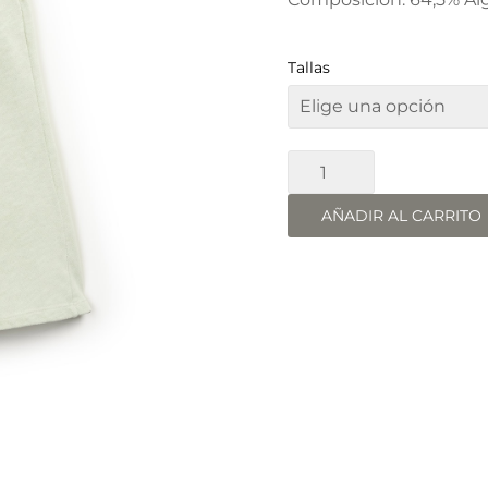
Tallas
PANTALÓN
WIDE
LEG
AÑADIR AL CARRITO
ALGODÓN
cantidad