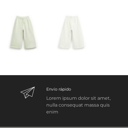
Envío rápido
Lorem ipsum dolor sit amet,
nulla consequat massa quis
enim