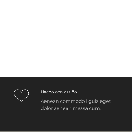
Hecho con cariño
Aenean commodo ligula eget
dolor aenean massa cum.