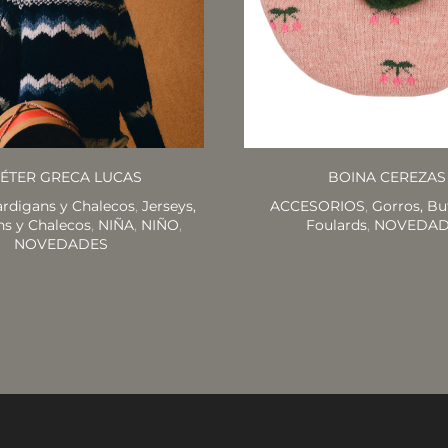
ÉTER GRECA LUCAS
BOINA CEREZAS
ardigans y Chalecos
,
Jerseys,
ACCESORIOS
,
Gorros, Bu
ns y Chalecos
,
NIÑA
,
NIÑO
,
Foulards
,
NOVEDAD
NOVEDADES