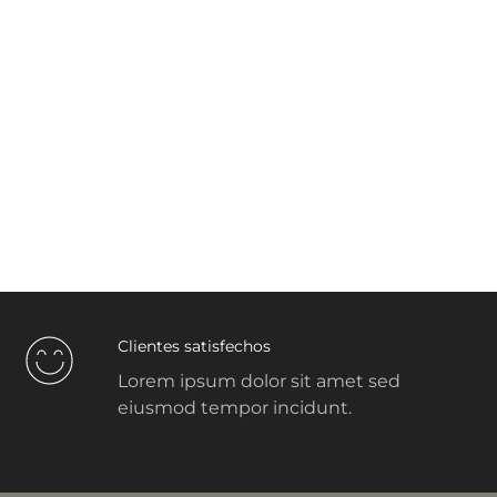
Clientes satisfechos
Lorem ipsum dolor sit amet sed
eiusmod tempor incidunt.