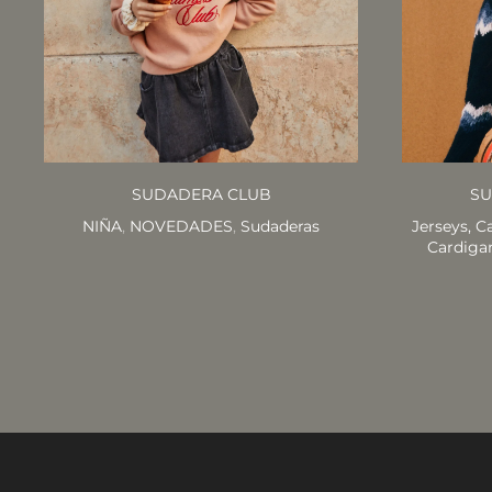
SUDADERA CLUB
SU
NIÑA
,
NOVEDADES
,
Sudaderas
Jerseys, C
Cardiga